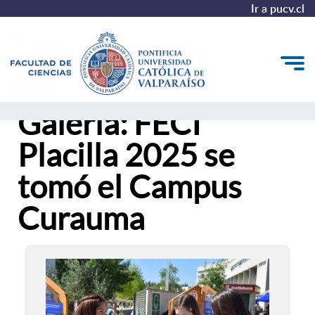
Ir a pucv.cl
Galería: FECI
Quiénes somos
Placilla 2025 se
Estudiantes
tomó el Campus
Postgrado y Formación Continua
Curauma
Vinculación con el Medio
Admisión