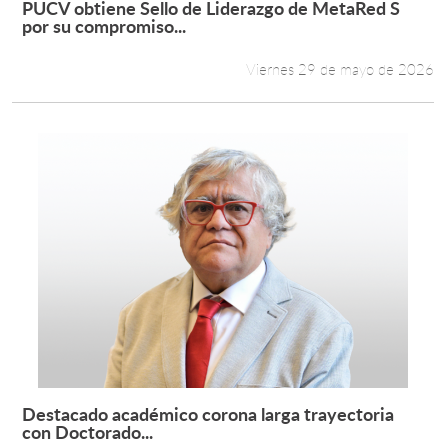
PUCV obtiene Sello de Liderazgo de MetaRed S
Leer más +
por su compromiso...
Estudiantes
Viernes 29 de mayo de 2026
Académicos
Funcionarios
Alumni
English
Destacado académico corona larga trayectoria
Leer más +
con Doctorado...