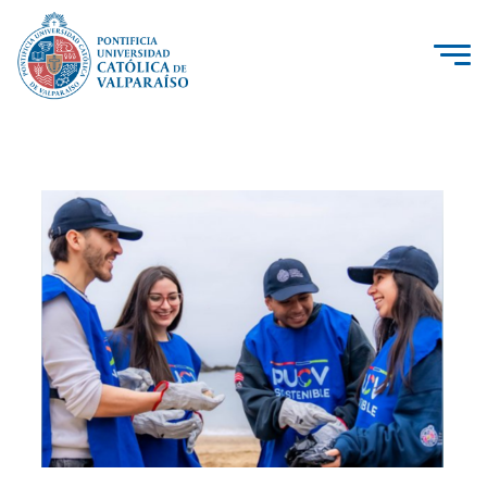
La Universidad
Investigación, Creación e Innovación
PUCV Internacional
Vinculación con el Medio
Admisión
Pregrado
Postgrado
Formación Continua