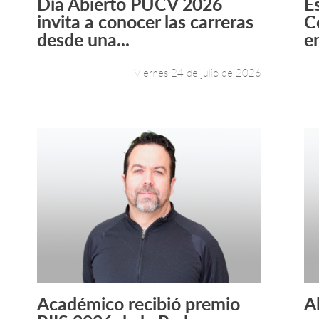
Día Abierto PUCV 2026
E
Leer más +
invita a conocer las carreras
C
desde una...
e
Viernes 24 de julio de 2026
Académico recibió premio
A
Leer más +