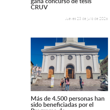
gana concurso de tesis
CRUV
Jueves 23 de julio de 2026
Más de 4.500 personas han
Leer más +
sido beneficiadas por el