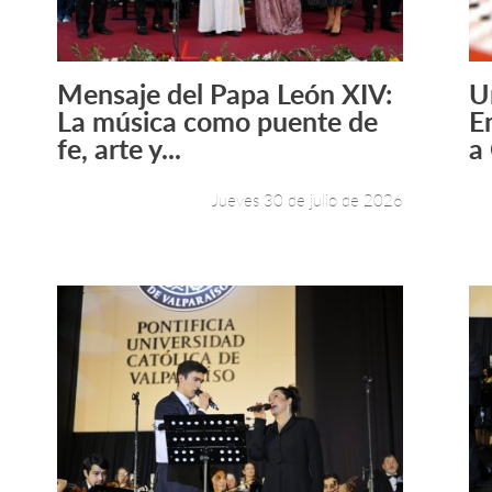
Mensaje del Papa León XIV:
U
Leer más +
La música como puente de
E
fe, arte y...
a
Jueves 30 de julio de 2026