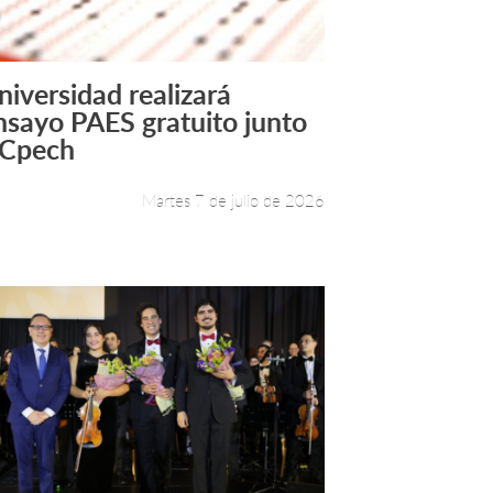
niversidad realizará
Leer más +
nsayo PAES gratuito junto
 Cpech
Martes 7 de julio de 2026