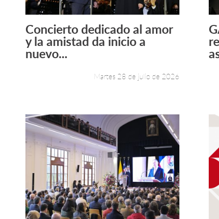
Concierto dedicado al amor
G
Leer más +
y la amistad da inicio a
r
nuevo...
a
Martes 28 de julio de 2026