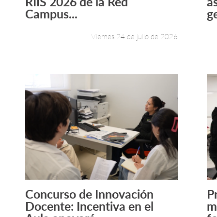
RIIS 2026 de la Red
a
Campus...
g
Viernes 24 de julio de 2026
Concurso de Innovación
P
Leer más +
Docente: Incentiva en el
m