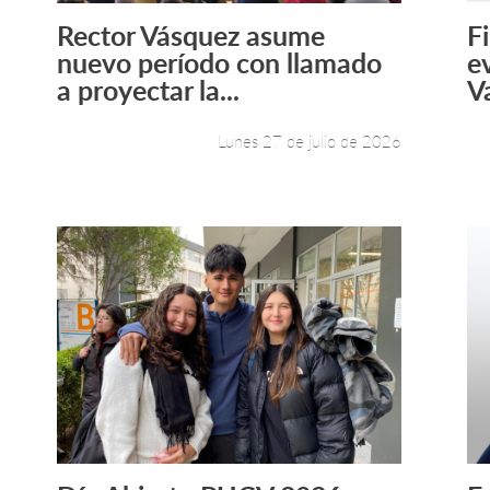
Rector Vásquez asume
F
Leer más +
nuevo período con llamado
e
a proyectar la...
V
Lunes 27 de julio de 2026