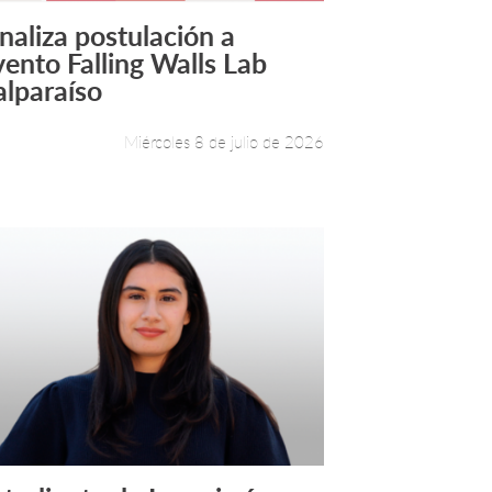
inaliza postulación a
Leer más +
vento Falling Walls Lab
alparaíso
Miércoles 8 de julio de 2026