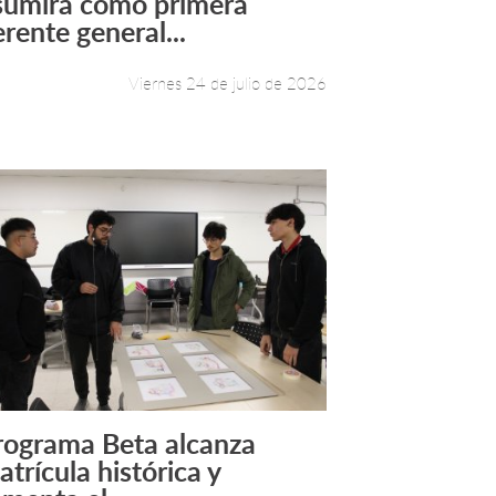
sumirá como primera
erente general...
Viernes 24 de julio de 2026
rograma Beta alcanza
Leer más +
atrícula histórica y