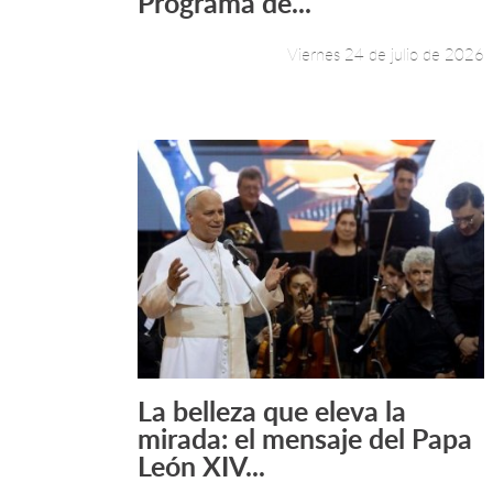
Programa de...
Viernes 24 de julio de 2026
La belleza que eleva la
Leer más +
mirada: el mensaje del Papa
León XIV...