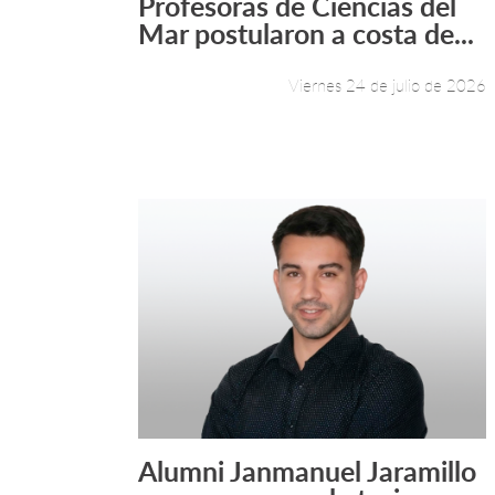
Profesoras de Ciencias del
Leer más +
Mar postularon a costa de...
Viernes 24 de julio de 2026
Alumni Janmanuel Jaramillo
Leer más +