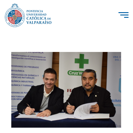
La Universidad
Investigación, Creación e Innovación
PUCV Internacional
Vinculación con el Medio
Admisión
Pregrado
Postgrado
Formación Continua