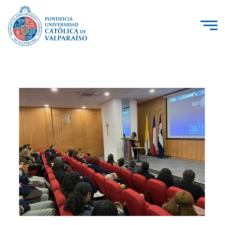
La Universidad
Investigación, Creación e Innovación
PUCV Internacional
Vinculación con el Medio
Admisión
Pregrado
Postgrado
Formación Continua