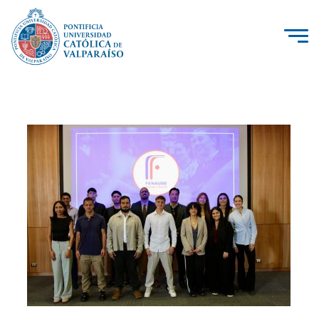
La Universidad
Investigación, Creación e Innovación
PUCV Internacional
Vinculación con el Medio
Admisión
Pregrado
Postgrado
Formación Continua