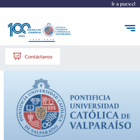
Ir a pucv.cl
Escuela de Comercio PUCV
Quiénes somos
Contáctanos
Vinculación con el Medio
Formación Continua
Postgrados
Admisión
ALUMNI