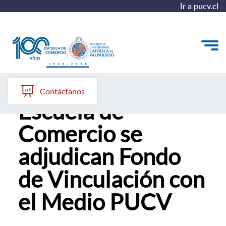
Ir a pucv.cl
Profesores de la
Quiénes somos
Contáctanos
Escuela de
Vinculación con el Medio
Comercio se
Formación Continua
adjudican Fondo
Postgrados
de Vinculación con
Admisión
el Medio PUCV
ALUMNI