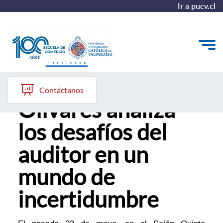
Ir a pucv.cl
El profesor Pablo
Quiénes somos
Contáctanos
Olivares analiza
Vinculación con el Medio
los desafíos del
Formación Continua
auditor en un
Postgrados
mundo de
Admisión
incertidumbre
ALUMNI