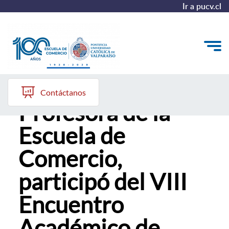
Ir a pucv.cl
Berta Silva,
Quiénes somos
Contáctanos
Profesora de la
Vinculación con el Medio
Escuela de
Formación Continua
Comercio,
Postgrados
participó del VIII
Admisión
Encuentro
ALUMNI
Académico de