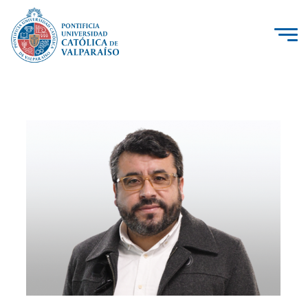
La Universidad
Investigación, Creación e Innovación
PUCV Internacional
Vinculación con el Medio
Admisión
Pregrado
Postgrado
Formación Continua