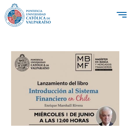
La Universidad
Investigación, Creación e Innovación
PUCV Internacional
Vinculación con el Medio
Admisión
Pregrado
Postgrado
Formación Continua