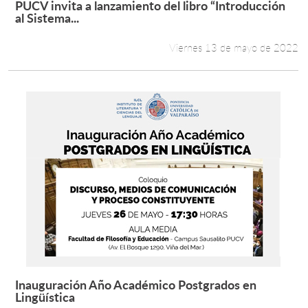
PUCV invita a lanzamiento del libro “Introducción
Leer más +
al Sistema...
Estudiantes
Viernes 13 de mayo de 2022
Académicos
Funcionarios
Alumni
English
Inauguración Año Académico Postgrados en
Leer más +
Lingüística