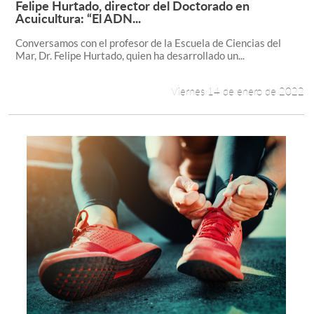
Felipe Hurtado, director del Doctorado en
Leer más +
Acuicultura: “El ADN...
Estudiantes
Conversamos con el profesor de la Escuela de Ciencias del
Mar, Dr. Felipe Hurtado, quien ha desarrollado un...
Académicos
Funcionarios
Viernes 14 de enero de 2022
Alumni
English