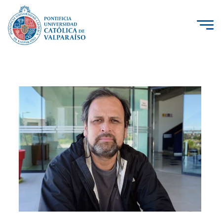
La Universidad
Investigación, Creación e Innovación
PUCV Internacional
Vinculación con el Medio
Admisión
Pregrado
Postgrado
Formación Continua