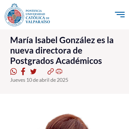
Click acá para ir directamente al contenido
La Universidad
María Isabel González es la
nueva directora de
Investigación, Creación e Innovación
Postgrados Académicos
PUCV Internacional
Vinculación con el Medio
Jueves 10 de abril de 2025
Admisión
Pregrado
Postgrado
Formación Continua