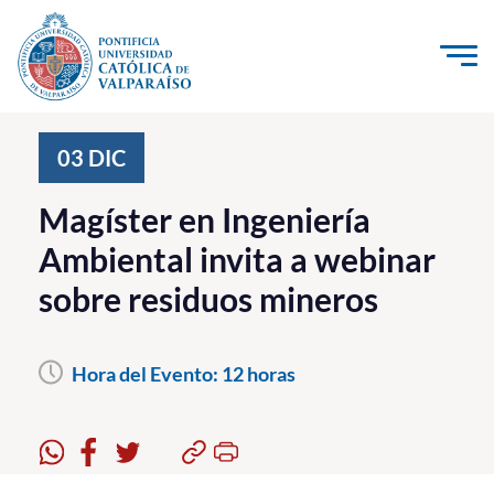
Click acá para ir directamente al contenido
La Universidad
03
DIC
Investigación, Creación e Innovación
Magíster en Ingeniería
PUCV Internacional
Ambiental invita a webinar
Vinculación con el Medio
sobre residuos mineros
Admisión
Hora del Evento:
12 horas
Pregrado
Postgrado
Formación Continua