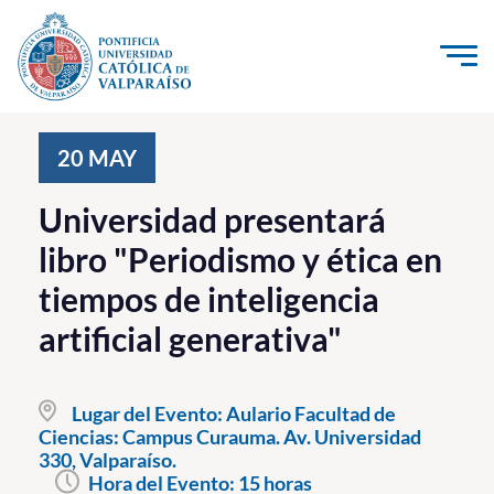
Click acá para ir directamente al contenido
La Universidad
20
MAY
Investigación, Creación e Innovación
Universidad presentará
PUCV Internacional
libro "Periodismo y ética en
Vinculación con el Medio
tiempos de inteligencia
artificial generativa"
Admisión
Pregrado
Lugar del Evento:
Aulario Facultad de
Ciencias: Campus Curauma. Av. Universidad
Postgrado
330, Valparaíso.
Formación Continua
Hora del Evento:
15 horas