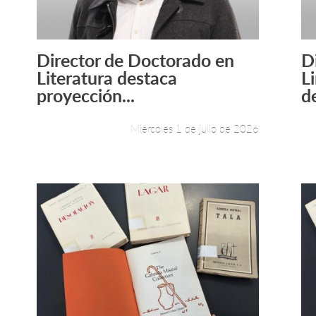
Director de Doctorado en
D
Leer más +
Literatura destaca
L
proyección...
de
Miércoles 1 de julio de 2026