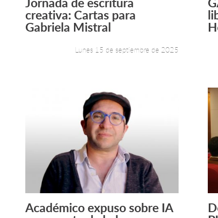
Jornada de escritura
G
Leer más +
creativa: Cartas para
l
Gabriela Mistral
H
Lunes 15 de septiembre de 2025
Académico expuso sobre IA
D
Leer más +