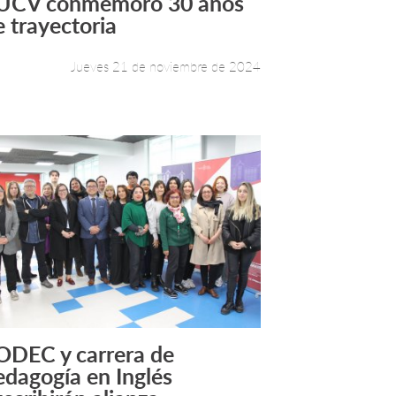
UCV conmemoró 30 años
e trayectoria
Jueves 21 de noviembre de 2024
ODEC y carrera de
Leer más +
edagogía en Inglés