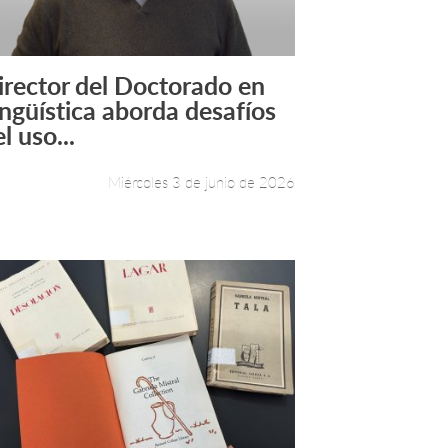
irector del Doctorado en
Leer más +
ingüística aborda desafíos
l uso...
Miércoles 3 de junio de 2026