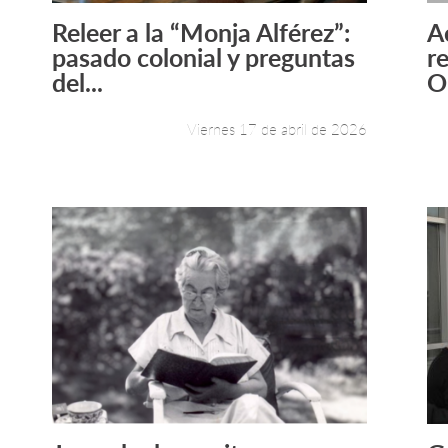
Releer a la “Monja Alférez”:
A
Leer más +
pasado colonial y preguntas
r
del...
O
Viernes 17 de abril de 2026