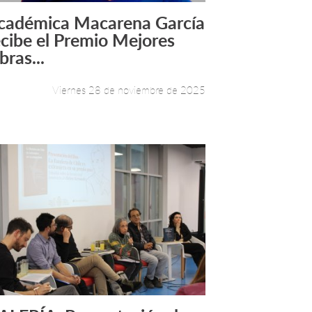
cadémica Macarena García
Leer más +
ecibe el Premio Mejores
bras...
Viernes 28 de noviembre de 2025