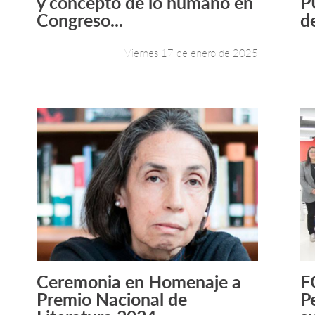
y concepto de lo humano en
P
Congreso...
d
Viernes 17 de enero de 2025
Ceremonia en Homenaje a
F
Leer más +
Premio Nacional de
P