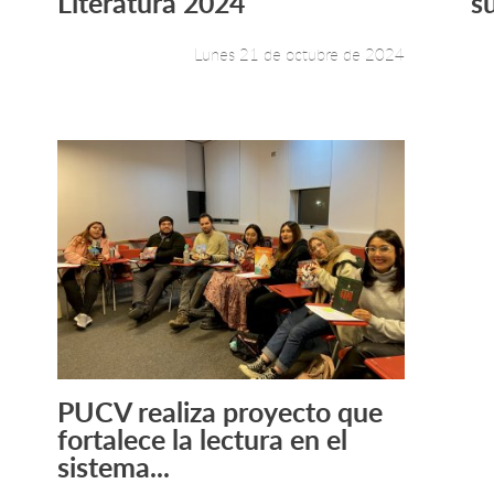
Literatura 2024
s
Lunes 21 de octubre de 2024
PUCV realiza proyecto que
Leer más +
fortalece la lectura en el
sistema...