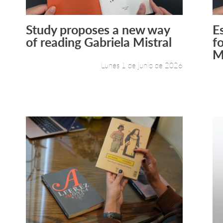
Study proposes a new way
E
Leer más +
of reading Gabriela Mistral
f
M
Lunes 1 de junio de 2026