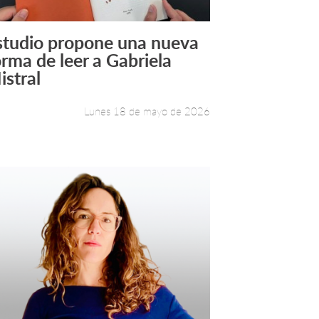
studio propone una nueva
Leer más +
orma de leer a Gabriela
istral
Lunes 18 de mayo de 2026