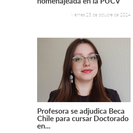
homenajeada en la PUCV
Viernes 25 de octubre de 2024
Profesora se adjudica Beca
Leer más +
Chile para cursar Doctorado
en...