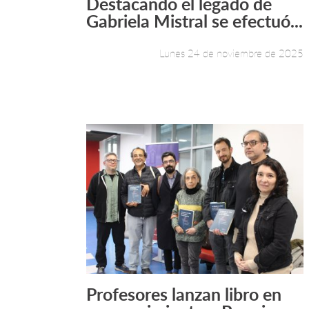
Destacando el legado de
Leer más +
Gabriela Mistral se efectuó...
Lunes 24 de noviembre de 2025
Profesores lanzan libro en
Leer más +