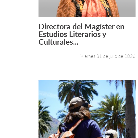
Directora del Magíster en
Leer más +
Estudios Literarios y
Culturales...
Viernes 31 de julio de 2026