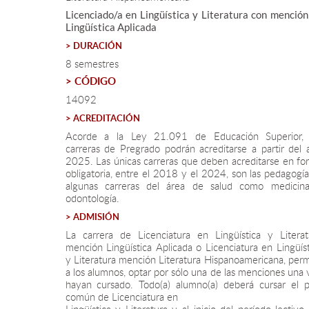
Licenciado/a en Lingüística y Literatura con mención
Lingüística Aplicada
> DURACIÓN
8 semestres
> CÓDIGO
14092
> ACREDITACIÓN
Acorde a la Ley 21.091 de Educación Superior, 
carreras de Pregrado podrán acreditarse a partir del 
2025. Las únicas carreras que deben acreditarse en fo
obligatoria, entre el 2018 y el 2024, son las pedagogía
algunas carreras del área de salud como medicin
odontología.
> ADMISIÓN
La carrera de Licenciatura en Lingüística y Literat
mención Lingüística Aplicada o Licenciatura en Lingüís
y Literatura mención Literatura Hispanoamericana, perm
a los alumnos, optar por sólo una de las menciones una 
hayan cursado. Todo(a) alumno(a) deberá cursar el p
común de Licenciatura en