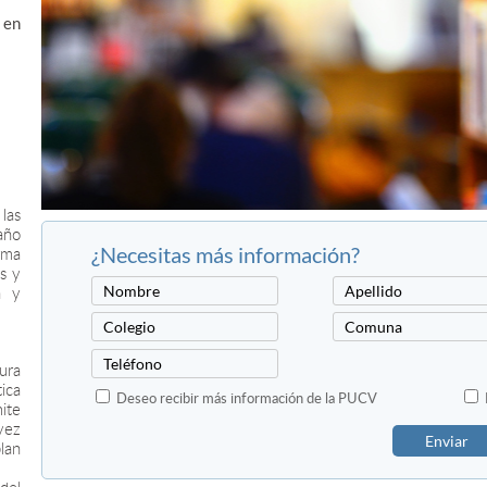
 en
las
año
¿Necesitas más información?
rma
s y
a y
ura
tica
Deseo recibir más información de la PUCV
ite
vez
Enviar
lan