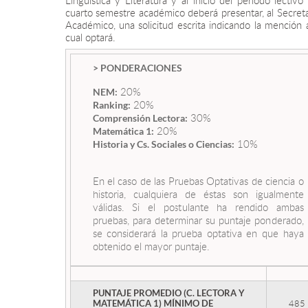
Lingüística y Literatura y al inicio del período lectivo
cuarto semestre académico deberá presentar, al Secreta
Académico, una solicitud escrita indicando la mención a
cual optará.
> PONDERACIONES
20%
NEM:
20%
Ranking:
30%
Comprensión Lectora:
20%
Matemática 1:
10%
Historia y Cs. Sociales o Ciencias:
En el caso de las Pruebas Optativas de ciencia o
historia, cualquiera de éstas son igualmente
válidas. Si el postulante ha rendido ambas
pruebas, para determinar su puntaje ponderado,
se considerará la prueba optativa en que haya
obtenido el mayor puntaje.
PUNTAJE PROMEDIO (C. LECTORA Y
485
MATEMÁTICA 1) MÍNIMO DE