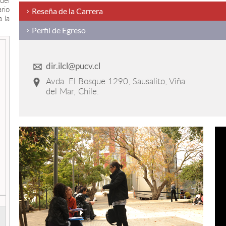
 del
rio
Reseña de la Carrera
 la
Perfil de Egreso
dir.ilcl@pucv.cl
Avda. El Bosque 1290, Sausalito, Viña
del Mar, Chile.