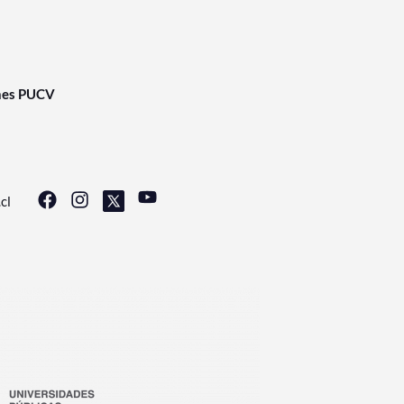
nes PUCV
cl