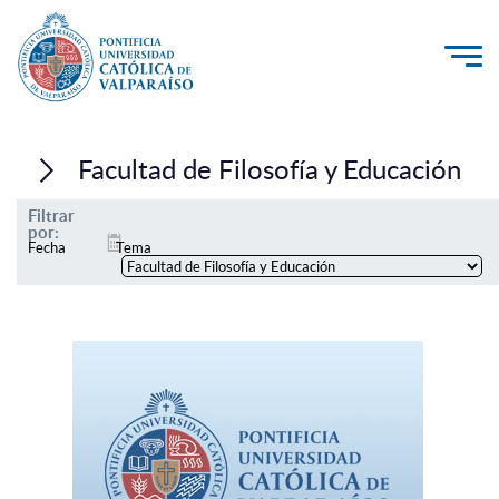
La Universidad
Facultad de Filosofía y Educación
Investigación, Creación e Innovación
Filtrar
PUCV Internacional
por:
Fecha
Tema
Vinculación con el Medio
Admisión
Pregrado
Postgrado
Formación Continua