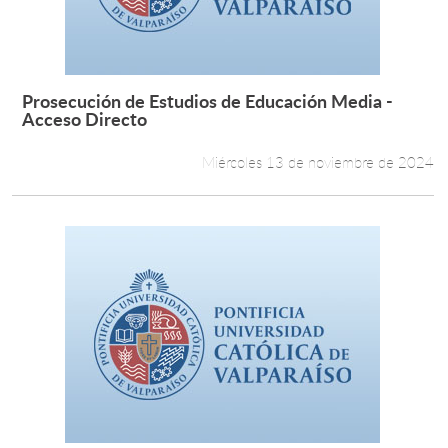
Estudiantes
Académicos
Prosecución de Estudios de Educación Media -
Leer más +
Acceso Directo
Funcionarios
Miércoles 13 de noviembre de 2024
Alumni
English