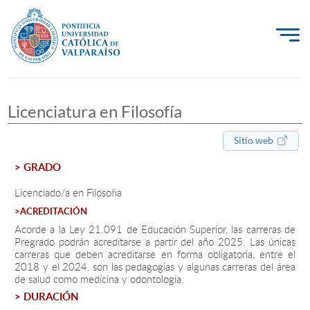
La Universidad
Licenciatura en Filosofía
Investigación, Creación e Innovación
PUCV Internacional
Sitio web
Vinculación con el Medio
> GRADO
Licenciado/a en Filosofia
>ACREDITACIÓN
Admisión
Acorde a la Ley 21.091 de Educación Superior, las carreras de
Pregrado podrán acreditarse a partir del año 2025. Las únicas
Pregrado
carreras que deben acreditarse en forma obligatoria, entre el
2018 y el 2024, son las pedagogías y algunas carreras del área
Postgrado
de salud como medicina y odontología.
> DURACIÓN
Formación Continua