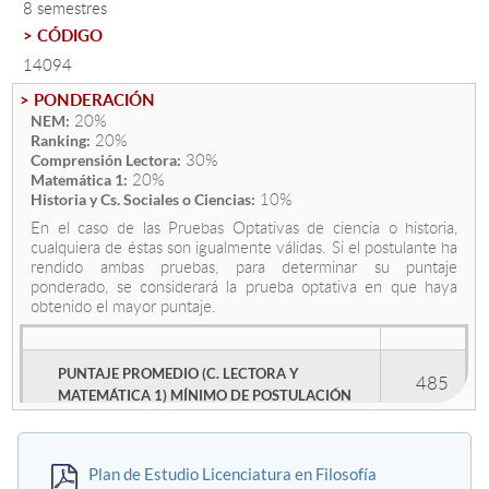
8 semestres
> CÓDIGO
Estudiantes
14094
> PONDERACIÓN
Académicos
20%
NEM:
20%
Funcionarios
Ranking:
30%
Comprensión Lectora:
20%
Matemática 1:
Alumni
10%
Historia y Cs. Sociales o Ciencias:
En el caso de las Pruebas Optativas de ciencia o historia,
cualquiera de éstas son igualmente válidas. Si el postulante ha
rendido ambas pruebas, para determinar su puntaje
English
ponderado, se considerará la prueba optativa en que haya
obtenido el mayor puntaje.
PUNTAJE PROMEDIO (C. LECTORA Y
485
MATEMÁTICA 1) MÍNIMO DE POSTULACIÓN
Plan de Estudio Licenciatura en Filosofía