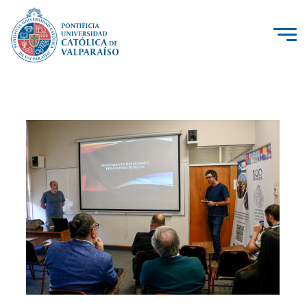
La Universidad
Investigación, Creación e Innovación
PUCV Internacional
Vinculación con el Medio
Admisión
Pregrado
Postgrado
Formación Continua