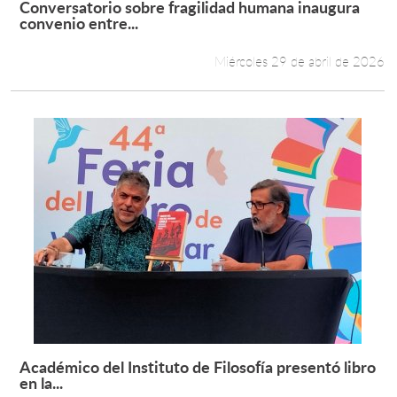
Conversatorio sobre fragilidad humana inaugura
Leer más +
convenio entre...
Estudiantes
Miércoles 29 de abril de 2026
Académicos
Funcionarios
Alumni
English
Académico del Instituto de Filosofía presentó libro
Leer más +
en la...