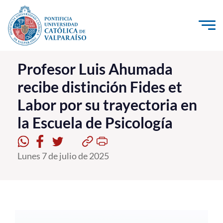
Click acá para ir directamente al contenido
La Universidad
Profesor Luis Ahumada
recibe distinción Fides et
Investigación, Creación e Innovación
Labor por su trayectoria en
PUCV Internacional
la Escuela de Psicología
Vinculación con el Medio
Admisión
Lunes 7 de julio de 2025
Pregrado
Postgrado
Formación Continua