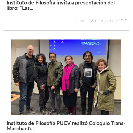
Instituto de Filosofía invita a presentación del
Leer más +
libro: “Las...
Estudiantes
Lunes 16 de mayo de 2022
Académicos
Funcionarios
Alumni
English
Instituto de Filosofía PUCV realizó Coloquio Trans-
Leer más +
Marchant:...