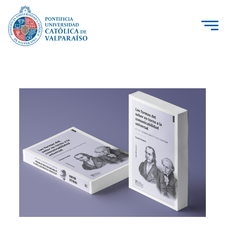
La Universidad
Investigación, Creación e Innovación
PUCV Internacional
Vinculación con el Medio
Admisión
Pregrado
Postgrado
Formación Continua