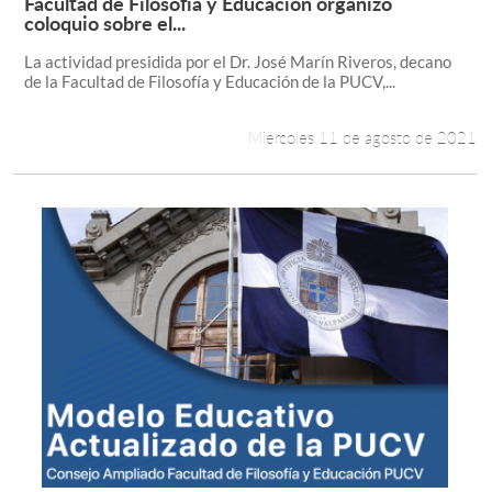
Facultad de Filosofía y Educación organizó
Leer más +
coloquio sobre el...
Estudiantes
La actividad presidida por el Dr. José Marín Riveros, decano
de la Facultad de Filosofía y Educación de la PUCV,...
Académicos
Miércoles 11 de agosto de 2021
Funcionarios
Alumni
English