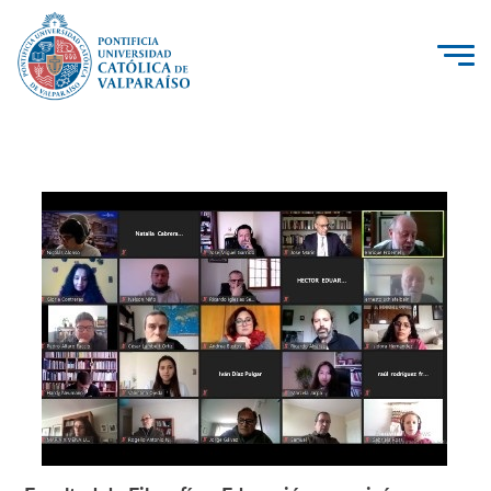
La Universidad
Investigación, Creación e Innovación
PUCV Internacional
Vinculación con el Medio
Admisión
Pregrado
Postgrado
Formación Continua