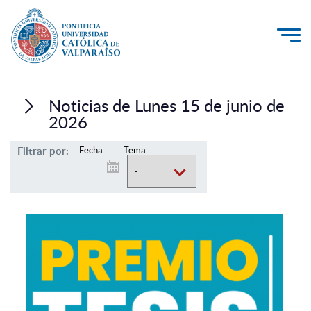
La Universidad
Noticias de Lunes 15 de junio de
Investigación, Creación e Innovación
2026
PUCV Internacional
Filtrar por:
Fecha
Tema
Vinculación con el Medio
Admisión
Pregrado
Postgrado
Formación Continua