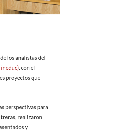
de los analistas del
Mineduc)
, con el
tes proyectos que
las perspectivas para
treras, realizaron
resentados y