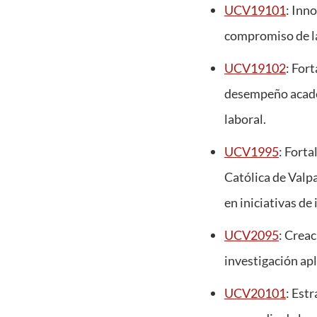
UCV19101
: Inn
compromiso de la
UCV19102
: For
desempeño académ
laboral.
UCV1995
: Forta
Católica de Valpa
en iniciativas de
UCV2095
: Creac
investigación apl
UCV20101
: Est