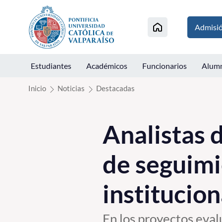
Click acá para ir directamente al contenido
Admisi
Estudiantes
Académicos
Funcionarios
Alum
Inicio
Noticias
Destacadas
Analistas 
de seguimi
institucion
En los proyectos evalu