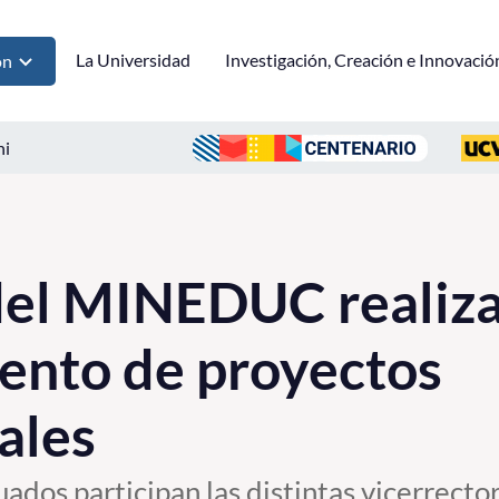
La Universidad
Investigación, Creación e Innovació
ón
ni
del MINEDUC realiza
ento de proyectos
ales
ados participan las distintas vicerrecto