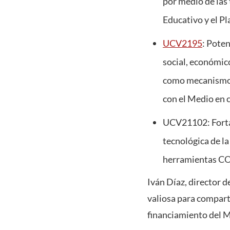
por medio de las
Educativo y el Pl
UCV2195
: Poten
social, económico
como mecanismo d
con el Medio en c
UCV21102: Fortal
tecnológica de l
herramientas COI
Iván Díaz, director d
valiosa para compart
financiamiento del M