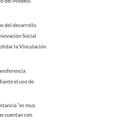
rco del Modelo
os del desarrollo
nnovación Social
lidar la Vinculación
ansferencia
iante el uso de
nstancia “es muy
que cuentan con