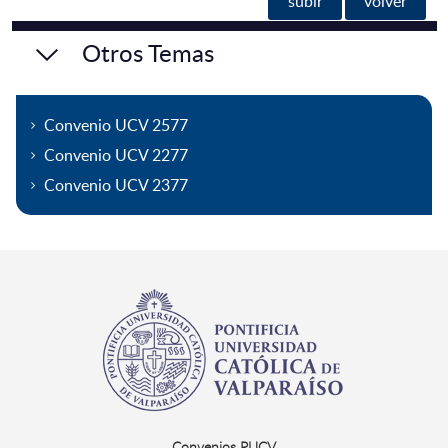
subir
volver
Otros Temas
Convenio UCV 2577
Convenio UCV 2277
Convenio UCV 2377
Convenios PUCV