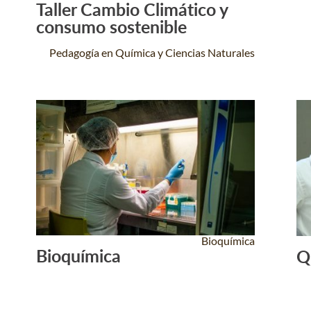
Taller Cambio Climático y
Leer Más +
consumo sostenible
Pedagogía en Química y Ciencias Naturales
Bioquímica
Bioquímica
Q
Leer Más +