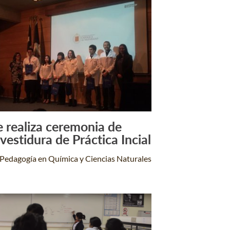
e realiza ceremonia de
Leer Más +
nvestidura de Práctica Incial
Pedagogía en Química y Ciencias Naturales