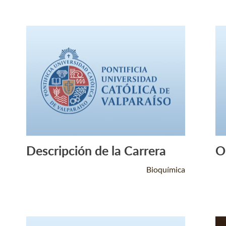
Descripción de la Carrera
O
Leer Más +
Bioquímica