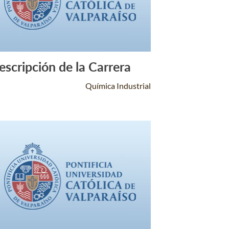
escripción de la Carrera
Leer Más +
Química Industrial