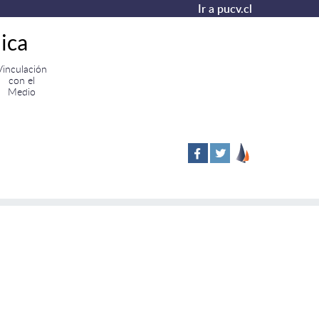
Ir a pucv.cl
ica
Vinculación
con el
Medio