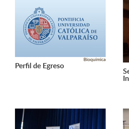
Bioquímica
Perfil de Egreso
Leer Más +
S
I