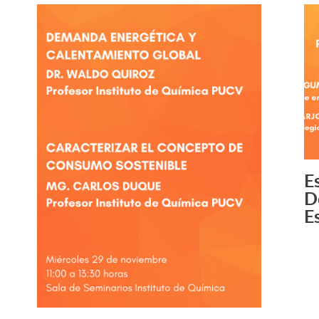
E
D
E