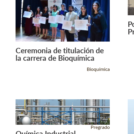
P
P
Ceremonia de titulación de
Leer Más +
la carrera de Bioquímica
Bioquímica
Pregrado
Química Industrial