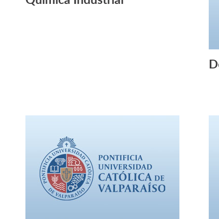
Leer Más +
D