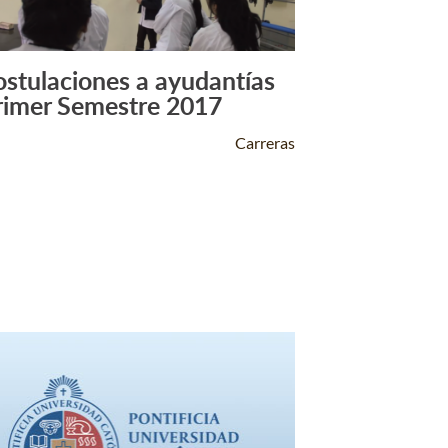
ostulaciones a ayudantías
Leer Más +
rimer Semestre 2017
Carreras