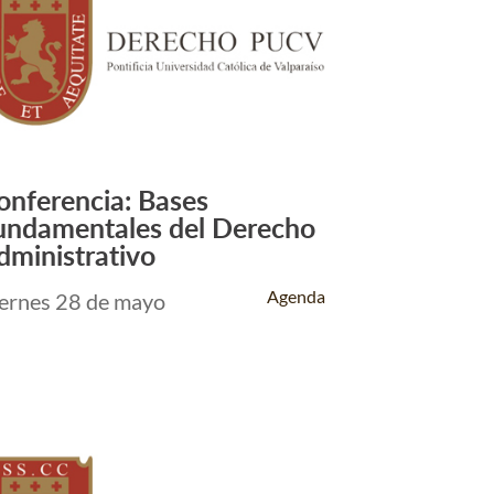
onferencia: Bases
Leer Más +
undamentales del Derecho
dministrativo
Agenda
ernes 28 de mayo