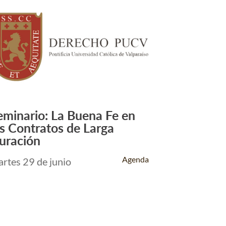
eminario: La Buena Fe en
Leer Más +
os Contratos de Larga
uración
Agenda
rtes 29 de junio