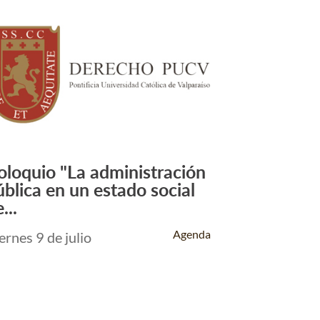
oloquio "La administración
Leer Más +
ública en un estado social
...
Agenda
ernes 9 de julio