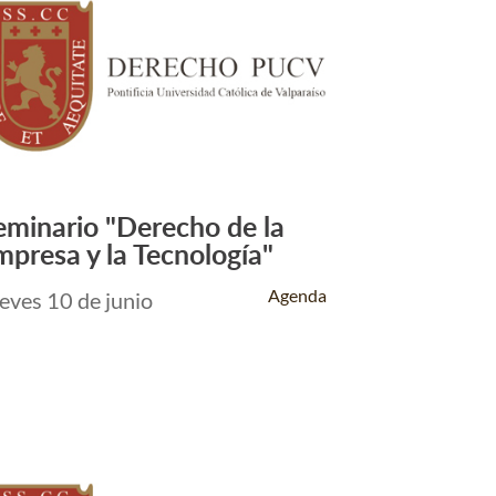
eminario "Derecho de la
Leer Más +
mpresa y la Tecnología"
Agenda
eves 10 de junio