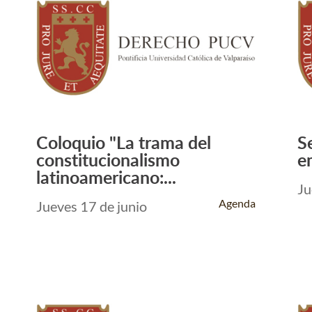
Coloquio "La trama del
S
Leer Más +
constitucionalismo
e
latinoamericano:...
Ju
Agenda
Jueves 17 de junio