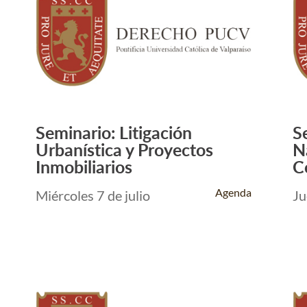
Seminario: Litigación
S
Leer Más +
Urbanística y Proyectos
N
Inmobiliarios
C
Agenda
Miércoles 7 de julio
Ju