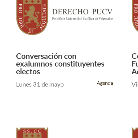
Conversación con
C
Leer Más +
exalumnos constituyentes
F
electos
A
Agenda
Lunes 31 de mayo
Vi