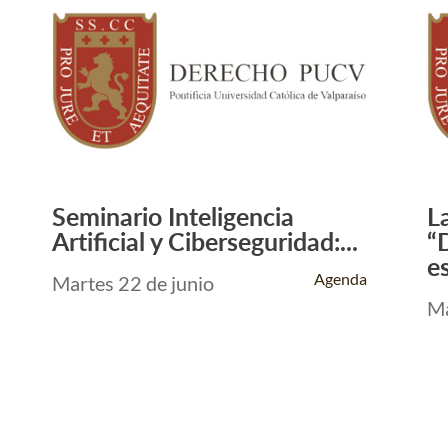
Seminario Inteligencia
L
Leer Más +
Artificial y Ciberseguridad:...
“
es
Agenda
Martes 22 de junio
Ma