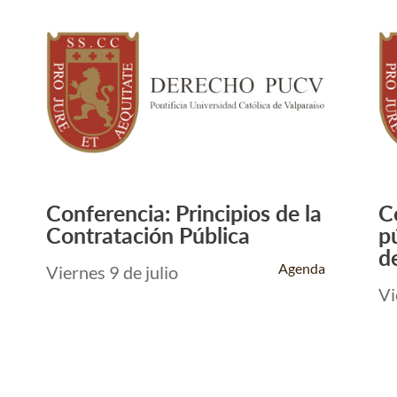
Conferencia: Principios de la
C
Leer Más +
Contratación Pública
p
de
Agenda
Viernes 9 de julio
Vi