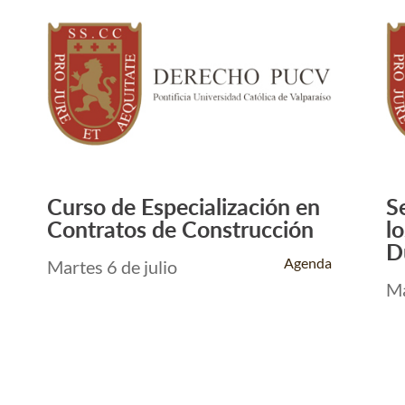
Curso de Especialización en
S
Leer Más +
Contratos de Construcción
l
D
Agenda
Martes 6 de julio
Ma