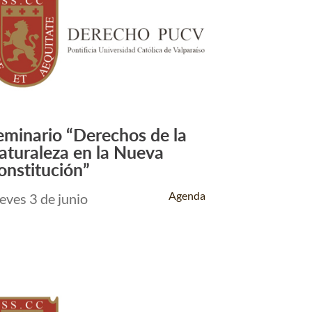
eminario “Derechos de la
Leer Más +
aturaleza en la Nueva
onstitución”
Agenda
eves 3 de junio