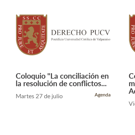
Coloquio "La conciliación en
C
Leer Más +
la resolución de conflictos...
m
A
Agenda
Martes 27 de julio
Vi