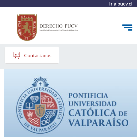
Ir a pucv.cl
Derecho PUCV
Quiénes somos
Contáctanos
Estudiantes y Admisión
Postgrados y Formación Continua
Investigación y Biblioteca
Vinculación con el Medio y Alumni