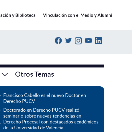
Ir a pucv.cl
ación y Biblioteca
Vinculación con el Medio y Alumni
Otros Temas
Francisco Cabello es el nuevo Doctor en
Derecho PUCV
Doctorado en Derecho PUCV realizó
seminario sobre nuevas tendencias en
Derecho Procesal con destacados académicos
de la Universidad de Valencia