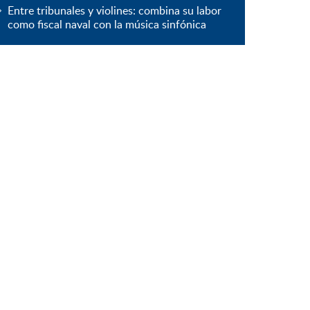
Entre tribunales y violines: combina su labor
como fiscal naval con la música sinfónica