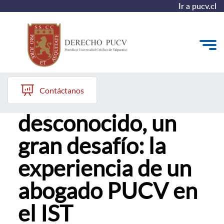
Ir a pucv.cl
Matías Valdés Lara, Alumni Derecho PUCV
Quiénes somos
Contáctanos
Un ámbito
Estudiantes y Admisión
desconocido, un
Postgrados y Formación Continua
gran desafío: la
Investigación y Biblioteca
experiencia de un
Vinculación con el Medio y Alumni
abogado PUCV en
el IST