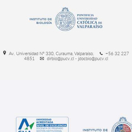
Av. Universidad Nº 330, Curauma, Valparaíso.
+56 32 227
4851
dirbio@pucv.cl - jdocbio@pucv.cl