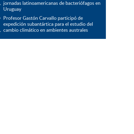
jornadas latinoamericanas de bacteriófagos en
Uruguay
Profesor Gastón Carvallo participó de
expedición subantártica para el estudio del
cambio climático en ambientes australes