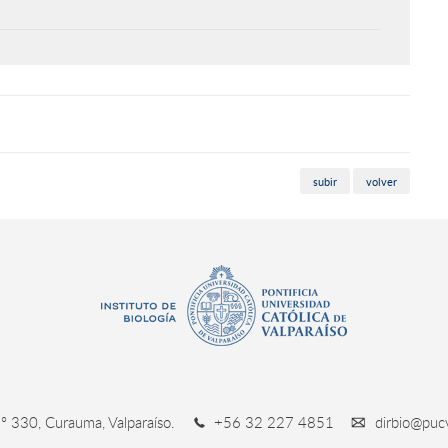
subir
volver
º 330, Curauma, Valparaíso.
+56 32 227 4851
dirbio@pucv