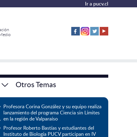
Ir a pucv.cl
ación
 Medio
Otros Temas
Profesora Corina González y su equipo realiza
lanzamiento del programa Ciencia sin Límites
en la región de Valparaíso
Profesor Roberto Bastías y estudiantes del
Instituto de Biología PUCV participan en IV