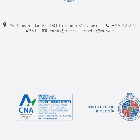
Av. Universidad Nº 330, Curauma, Valparaíso.
+56 32 227
4851
dirbio@pucv.cl - jdocbio@pucv.cl