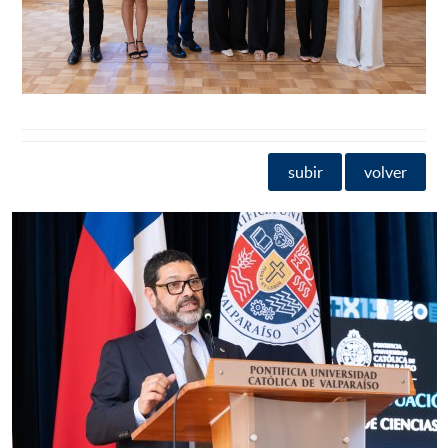
subir
volver