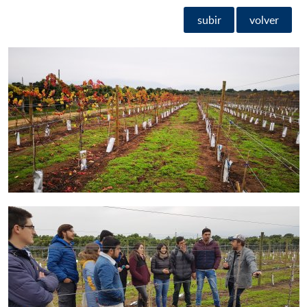
subir
volver