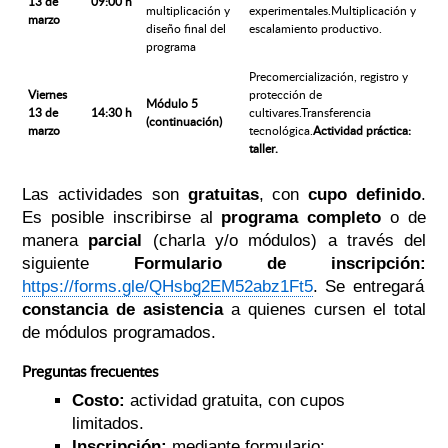
13 de
09:00 h
multiplicación y
experimentales.Multiplicación y
marzo
diseño final del
escalamiento productivo.
programa
Precomercialización, registro y
Viernes
protección de
Módulo 5
13 de
14:30 h
cultivares.Transferencia
(continuación)
marzo
tecnológica.
Actividad práctica:
taller.
Las actividades son
gratuitas
, con
cupo definido
.
Es posible inscribirse al
programa completo
o de
manera
parcial
(charla y/o módulos) a través del
siguiente
Formulario de inscripción:
https://forms.gle/QHsbg2EM52abz1Ft5
. Se entregará
constancia de asistencia
a quienes cursen el total
de módulos programados.
Preguntas frecuentes
Costo:
actividad gratuita, con cupos
limitados.
Inscripción:
mediante formulario: