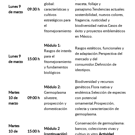
global:
maceta, follaje y
Lunes 9
09:30 h
características y
paisajismo.Tendencias actuales:
de marzo
cultivos
sostenibilidad, nuevos colores,
estratégicos para
fragancia, rusticidad y
el
biodiversidad nativa.Casos de
fitomejoramiento
éxito y proyectos emblemáticos
en México.
Módulo 1:
Rasgos estéticos, funcionales y
Rasgos de interés
de adaptación.Perspectiva del
Lunes 9
para el
15:00 h
mercado y del
de marzo
fitomejoramiento
consumidor.Definición de
y fundamentos
ideotipos.
biológicos
Biodiversidad y recursos
Módulo 2:
genéticos.Flora nativa y
Martes
Germoplasma
endémica.Selección de especies
10 de
09:00 h
silvestre,
con potencial
marzo
prospección y
ornamental.Prospección,
domesticación
colecta y caracterización de
germoplasma.
Conservación de germoplasma:
Martes
Módulo 2
bancos, colecciones vivas y
10 de
15:00 h
(continuación)
cultivo in vitro.
Actividad