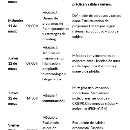
marzo
práctica y salida a terreno.
Módulo 3:
Definición de objetivos y rasgos
Diseño de
Miércoles
diana.Estructuración de
programas de
11 de
09:00 h
programas.Estrategias según
fitomejoramiento
marzo
sistema reproductivo y tipo de
y estrategias de
cultivo.
breeding
Módulo 4:
Técnicas de
Métodos convencionales de
Jueves
mejoramiento:
mejoramiento.Hibridación intra
12 de
09:00 h
hibridación,
e interespecífica.Poliploidía y
marzo
poliploidía,
manejo de ploidía.
biotecnología y
citogenética
Mutagénesis y variación
Jueves
somaclonal.Marcadores
Módulo 4
12 de
14:30 h
moleculares, genómica y
(continuación)
marzo
CRISPR.Citogenética clásica y
molecular (FISH/GISH).
Módulo 5:
Evaluación,
Evaluación de calidad
Viernes
selección,
ornamental.Diseños