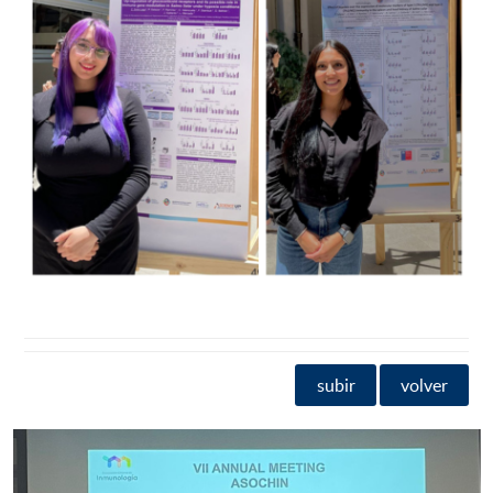
subir
volver