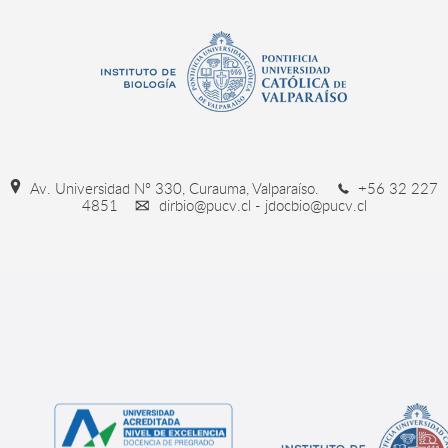
Av. Universidad Nº 330, Curauma, Valparaíso.
+56 32 227
4851
dirbio@pucv.cl - jdocbio@pucv.cl