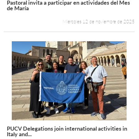
Pastoral invita a participar en actividades del Mes
Leer más +
de María
Estudiantes
Miércoles 12 de noviembre de 2025
Académicos
Funcionarios
Alumni
English
PUCV Delegations join international activities in
Leer más +
Italy and...