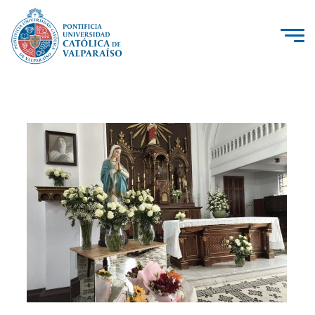
La Universidad
Investigación, Creación e Innovación
PUCV Internacional
Vinculación con el Medio
Admisión
Pregrado
Postgrado
Formación Continua