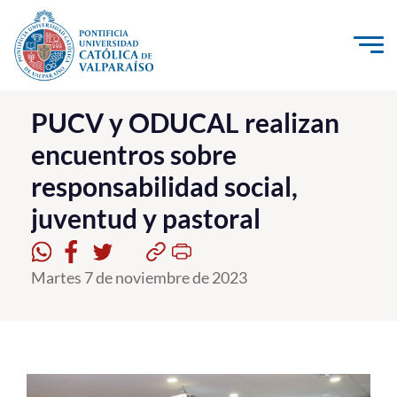
Click acá para ir directamente al contenido
La Universidad
PUCV y ODUCAL realizan
encuentros sobre
Investigación, Creación e Innovación
responsabilidad social,
PUCV Internacional
juventud y pastoral
Vinculación con el Medio
Admisión
Martes 7 de noviembre de 2023
Pregrado
Postgrado
Formación Continua