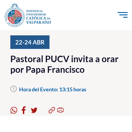
Click acá para ir directamente al contenido
La Universidad
22-24
ABR
Investigación, Creación e Innovación
Pastoral PUCV invita a orar
PUCV Internacional
por Papa Francisco
Vinculación con el Medio
Hora del Evento:
13:15 horas
Admisión
Pregrado
Postgrado
Formación Continua