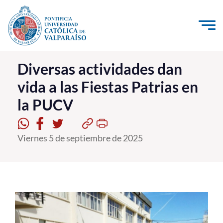
Click acá para ir directamente al contenido
La Universidad
Diversas actividades dan
vida a las Fiestas Patrias en
Investigación, Creación e Innovación
la PUCV
PUCV Internacional
Vinculación con el Medio
Viernes 5 de septiembre de 2025
Admisión
Pregrado
Postgrado
Formación Continua