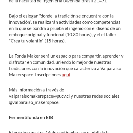
de la Facultad de Ingeniería (Avenida Brasil 2147).
Bajo el eslogan "donde la tradición se encuentra con la
innovación", se realizarán actividades como competencias
en la que se pondrá a prueba el ingenio con el diseño de un
emboque original y funcional (10.30 horas), y el el taller
"Crea tu volantín" (15 horas).
La Fonda Maker será un espacio para compartir, aprender y
disfrutar en comunidad, uniendo lo mejor de nuestras
tradiciones con la innovación que caracteriza a Valparaíso
Makerspace. Inscripciones
aquí
.
Más información a través de
valparaisomakerspace@pucv.cl y nuestras redes sociales
@valparaiso_makerspace.
Fermentifonda en EIB
El próximo martes 16 de septiembre, en el Hall de la