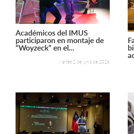
Académicos del IMUS
Leer más +
participaron en montaje de
F
“Woyzeck” en el...
b
a
Martes 2 de junio de 2026