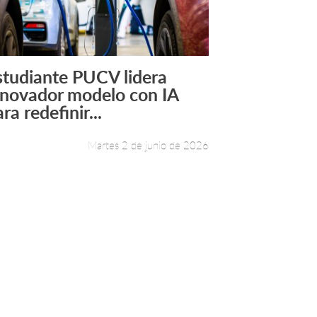
studiante PUCV lidera
Leer más +
nnovador modelo con IA
ra redefinir...
Martes 2 de junio de 2026