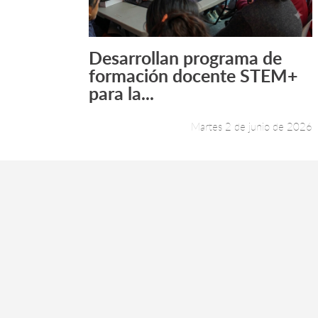
Desarrollan programa de
Leer más +
formación docente STEM+
para la...
Martes 2 de junio de 2026