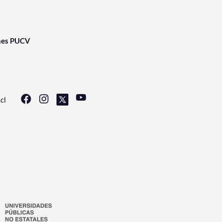
nes PUCV
cl