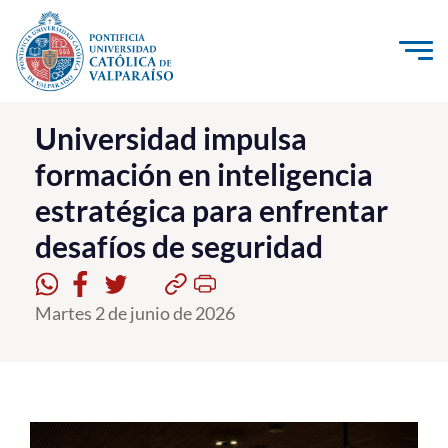
Click acá para ir directamente al contenido
La Universidad
Universidad impulsa
formación en inteligencia
Investigación, Creación e Innovación
estratégica para enfrentar
PUCV Internacional
desafíos de seguridad
Vinculación con el Medio
Admisión
Martes 2 de junio de 2026
Pregrado
Postgrado
Formación Continua