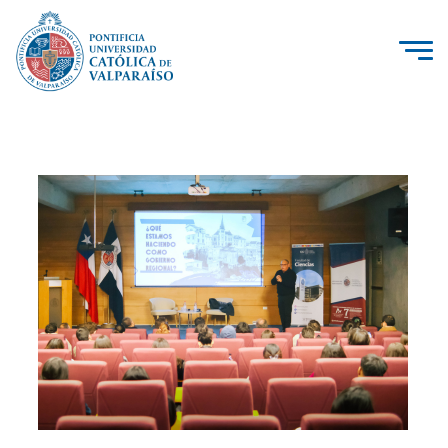
La Universidad
Investigación, Creación e Innovación
PUCV Internacional
Vinculación con el Medio
Admisión
Pregrado
Postgrado
Formación Continua