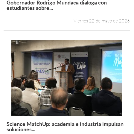
Gobernador Rodrigo Mundaca dialoga con
Leer más +
estudiantes sobre...
Estudiantes
Viernes 22 de mayo de 2026
Académicos
Funcionarios
Alumni
English
Science MatchUp: academia e industria impulsan
Leer más +
soluciones...