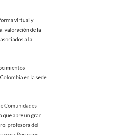
forma virtual y
, valoración de la
asociados a la
onocimientos
 Colombia en la sede
d de Comunidades
o que abre un gran
ro, profesora del
a crear Recursos