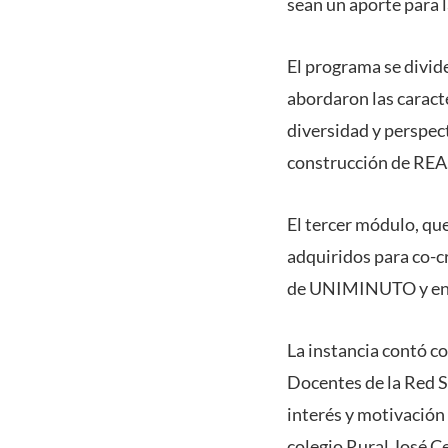
sean un aporte para 
El programa se divide
abordaron las caract
diversidad y perspec
construcción de REA
El tercer módulo, que
adquiridos para co-c
de UNIMINUTO y en l
La instancia contó c
Docentes de la Red S
interés y motivación
colegio Rural José C