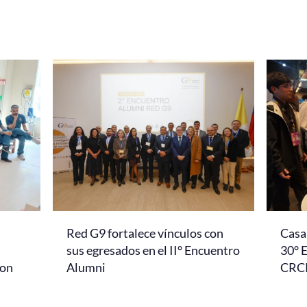
Red G9 fortalece vínculos con
Casa 
l
sus egresados en el II° Encuentro
30° 
con
Alumni
CRC