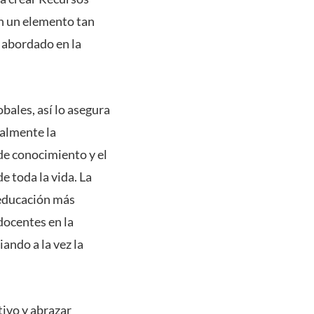
n un elemento tan
 abordado en la
bales, así lo asegura
ualmente la
de conocimiento y el
e toda la vida. La
 educación más
docentes en la
ando a la vez la
tivo y abrazar