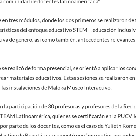
la comunidad de docentes latinoamericana”.
 en tres módulos, donde los dos primeros se realizaron de 
erísticas del enfoque educativo STEM+, educación inclusiva
tiva de género, así como también, antecedentes relevantes 
.
 se realizó de forma presencial, se orientó a aplicar los c
rear materiales educativos. Estas sesiones se realizaron en
as instalaciones de Maloka Museo Interactivo.
on la participación de 30 profesoras y profesores de la Re
TEAM Latinoamérica, quienes se certificarán en la PUCV, l
 por parte de los docentes, como es el caso de Yulieth Rome
elestino de Bogotá, que comentó que “me motiva aprender 