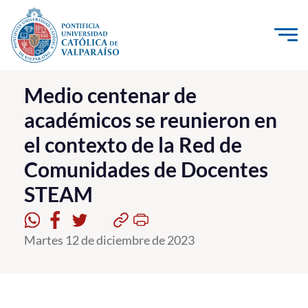
Click acá para ir directamente al contenido
La Universidad
Medio centenar de
académicos se reunieron en
Investigación, Creación e Innovación
el contexto de la Red de
PUCV Internacional
Comunidades de Docentes
Vinculación con el Medio
STEAM
Admisión
Martes 12 de diciembre de 2023
Pregrado
Postgrado
Formación Continua