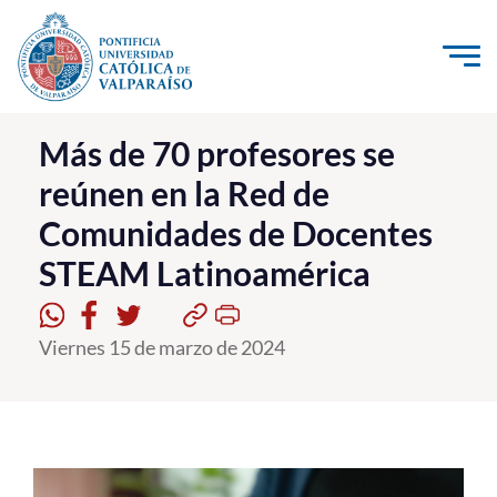
Click acá para ir directamente al contenido
La Universidad
Más de 70 profesores se
reúnen en la Red de
Investigación, Creación e Innovación
Comunidades de Docentes
PUCV Internacional
STEAM Latinoamérica
Vinculación con el Medio
Admisión
Viernes 15 de marzo de 2024
Pregrado
Postgrado
Formación Continua