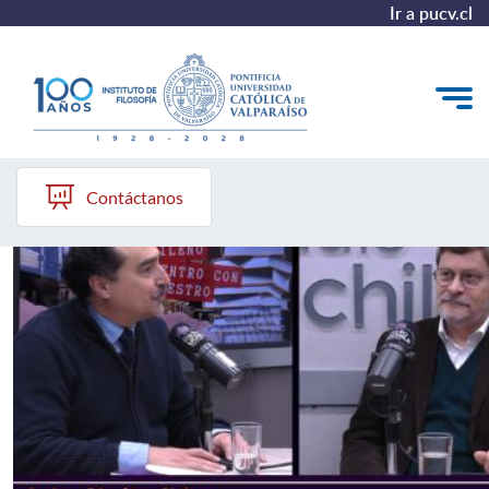
Ir a pucv.cl
Instituto de Filosofía PUCV
El Instituto
Contáctanos
Pregrado
Postgrado
Colección Philosophica
Formación Continua